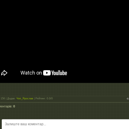
156
|
Додав
:
Чоп_Ярослав
|
Рейтинг
:
0.0
/
0
ментарів
:
0