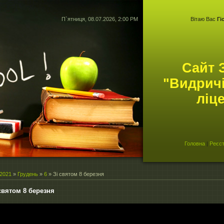
П`ятниця, 08.07.2026, 2:00 PM
Вітаю Вас
Гі
Сайт 
"Видрич
ліц
Головна
|
Реєст
2021
»
Грудень
»
6
» Зі святом 8 березня
святом 8 березня