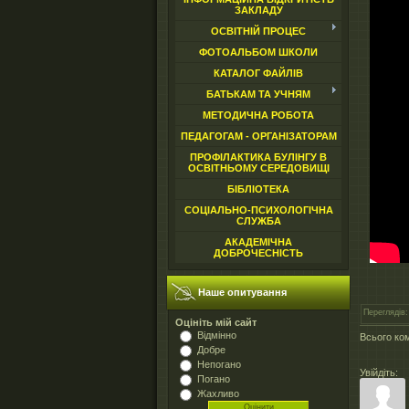
ЗАКЛАДУ
ОСВІТНІЙ ПРОЦЕС
ФОТОАЛЬБОМ ШКОЛИ
КАТАЛОГ ФАЙЛІВ
БАТЬКАМ ТА УЧНЯМ
МЕТОДИЧНА РОБОТА
ПЕДАГОГАМ - ОРГАНІЗАТОРАМ
ПРОФІЛАКТИКА БУЛІНГУ В
ОСВІТНЬОМУ СЕРЕДОВИЩІ
БІБЛІОТЕКА
СОЦІАЛЬНО-ПСИХОЛОГІЧНА
СЛУЖБА
АКАДЕМІЧНА
ДОБРОЧЕСНІСТЬ
Наше опитування
Переглядів
:
Оцініть мій сайт
Відмінно
Всього ко
Добре
Непогано
Увійдіть:
Погано
Жахливо