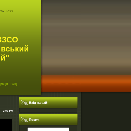
сть
|
RSS
ЗЗСО
івський
ей"
рація
|
Вхід
Вхід на сайт
2:06 PM
Пошук